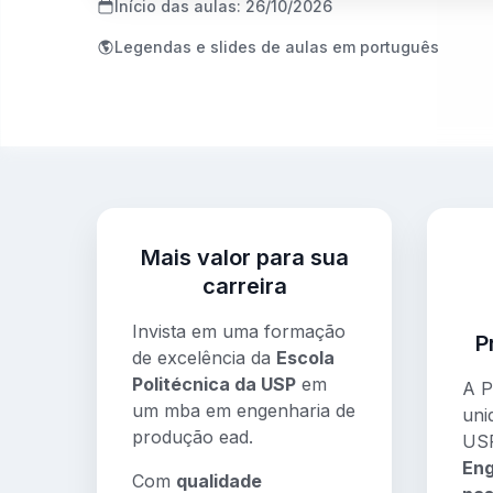
Início das aulas:
26/10/2026
Legendas e slides de aulas em português
Mais valor para sua
carreira
Invista em uma formação
P
de excelência da
Escola
Politécnica da USP
em
A P
um mba em engenharia de
uni
produção ead.
US
Eng
Com
qualidade