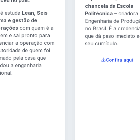
ceu no país
.
chancela da Escola
ê estuda
Lean, Seis
Politécnica
– criadora
ma e gestão de
Engenharia de Produç
erações
com quem é a
no Brasil. É a credencia
gem e sai pronto para
que dá peso imediato a
enciar a operação com
seu currículo.
utoridade de quem foi
mado pela casa que
Confira aqui
dou a engenharia
ional.