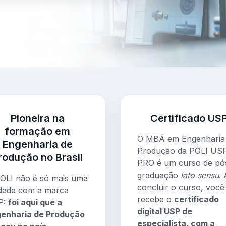
Pioneira na
Certificado US
formação em
O MBA em Engenharia
Engenharia de
Produção da POLI US
rodução no Brasil
PRO é um curso de pó
graduação
lato sensu
.
OLI não é só mais uma
concluir o curso, você
dade com a marca
recebe o
certificado
P:
foi aqui que a
digital USP de
enharia de Produção
especialista, com a