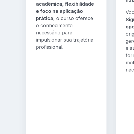
nas
acadêmica, flexibilidade
e foco na aplicação
Voc
prática
, o curso oferece
Sig
o conhecimento
op
necessário para
ori
impulsionar sua trajetória
ger
profissional.
a a
for
mol
nac