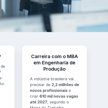
P
Carreira com o MBA
em Engenharia de
 de
Produção
P
s-
A indústria brasileira vai
 Ao
precisar de
2,2 milhões de
novos profissionais
e
criar
610 mil novas vagas
até 2027
, segundo o
Mapa do Trabalho