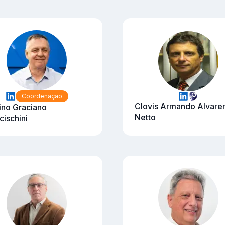
Coordenação
Clovis Armando Alvare
ino Graciano
Netto
cischini